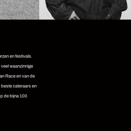
rzen en festivals.
p veel waanzinnige
ean Race en van de
 beste cateraars en
p de bijna 100