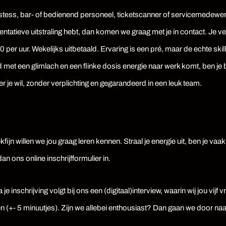
stess, bar- of bedienend personeel, ticketscanner of servicemedewerk
ntatieve uitstraling hebt, dan komen we graag met je in contact. Je ver
 per uur. Wekelijks uitbetaald. Ervaring is een pré, maar de echte skil
tijd met een glimlach en een flinke dosis energie naar werk komt, ben je b
 je wil, zonder verplichting en gegarandeerd in een leuk team.
ekfijn willen we jou graag leren kennen. Straal je energie uit, ben je vaak 
an ons online inschrijfformulier in.
 je inschrijving volgt bij ons een (digitaal)interview, waarin wij jou vijf 
en (+- 5 minuutjes). Zijn we allebei enthousiast? Dan gaan we door na