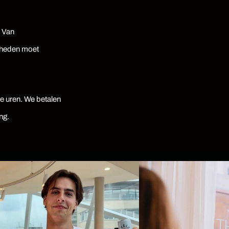
. Van
amheden moet
te uren. We betalen
ng.