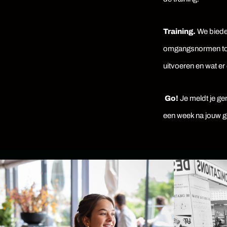
Training.
We bieden
omgangsnormen tot 
uitvoeren en wat er
Go!
Je meldt je ge
een week na jouw ge