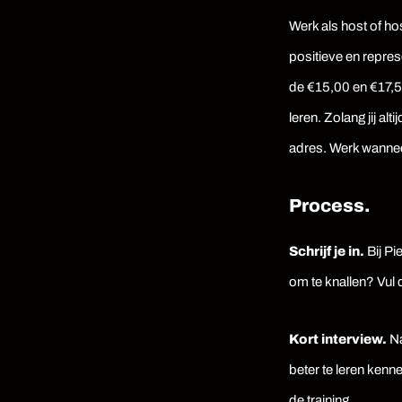
Werk als host of ho
positieve en represe
de €15,00 en €17,50
leren. Zolang jij al
adres. Werk wanneer
Process.
Schrijf je in.
Bij Pi
om te knallen? Vul d
Kort interview.
Na
beter te leren kenn
de training.